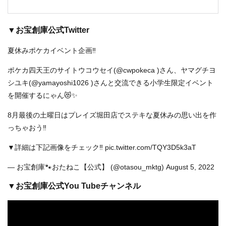
▼お宝創庫公式Twitter
夏休みポケカイベント企画‼️
ポケカ四天王のサイトウコウセイ(
@cwpokeca
)さん、ヤマグチヨ
シユキ(
@yamayoshi1026
)さんと交流できる小学生限定イベント
を開催するにゃん😻✨
8月最後の土曜日はプレイズ堀田店でステキな夏休みの思い出を作
っちゃおう‼️
▼詳細は下記画像をチェック‼️
pic.twitter.com/TQY3D5k3aT
— お宝創庫🐾おたねこ【公式】 (@otasou_mktg)
August 5, 2022
▼お宝創庫公式You Tubeチャンネル