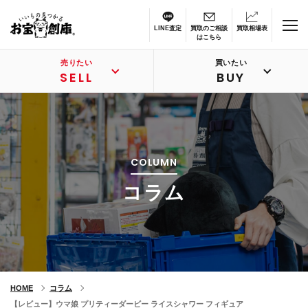
LINE査定
買取のご相談
買取相場表
はこちら
売りたい
買いたい
SELL
BUY
COLUMN
コラム
HOME
コラム
【レビュー】ウマ娘 プリティーダービー ライスシャワー フィギュア