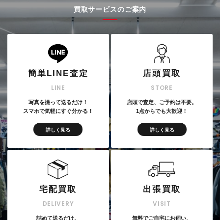
買取サービスのご案内
簡単LINE査定
店頭買取
LINE
STORE
写真を撮って送るだけ！
店頭で査定、ご予約は不要。
スマホで気軽にすぐ分かる！
1点からでも大歓迎！
詳しく見る
詳しく見る
宅配買取
出張買取
DELIVERY
VISIT
詰めて送るだけ。
無料でご自宅にお伺い、