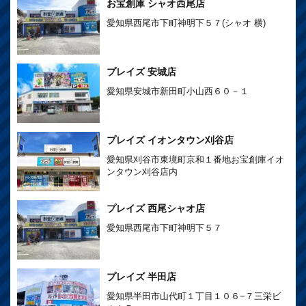
お宝創庫 シャオ西尾店
愛知県西尾市下町神明下５７(シャオ 横)
プレイズ 安城店
愛知県安城市新田町小山西６０－１
プレイズ イオンタウン刈谷店
愛知県刈谷市東境町京和１番地お宝創庫イオ
ンタウン刈谷店内
プレイズ 西尾シャオ店
愛知県西尾市下町神明下５７
プレイズ 半田店
愛知県半田市山代町１丁目１０６−７三栄ビ