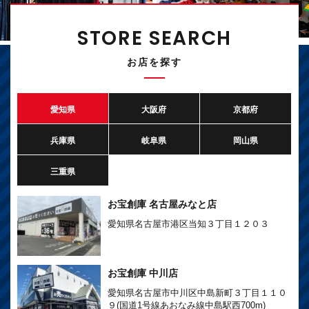
STORE SEARCH
お店を探す
愛知県
大阪府
京都府
兵庫県
岐阜県
岡山県
三重県
お宝創庫 名古屋みなと店
愛知県名古屋市港区当知３丁目１２０３
お宝創庫 中川店
愛知県名古屋市中川区中島新町３丁目１１０
９(国道1号線あおなみ線中島駅西700m)