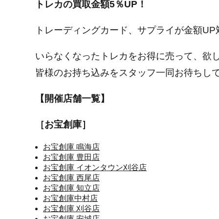
トレカの買取金額5％UP！
トレーディングカード、サプライが金額UP
いらなくなったトレカをお得に売って、欲
皆様のお持ち込みをスタッフ一同お待ちし
【開催店舗一覧】
［お宝創庫］
お宝創庫 鳴海店
お宝創庫 豊田店
お宝創庫 イオンタウン刈谷店
お宝創庫 西尾店
お宝創庫 知立店
お宝創庫中村店
お宝創庫 刈谷店
お宝創庫 安城店