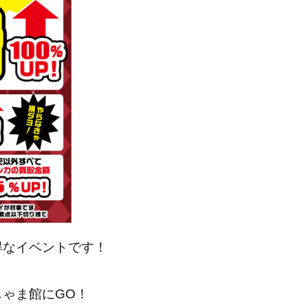
得なイベントです！
ゃま館にGO！