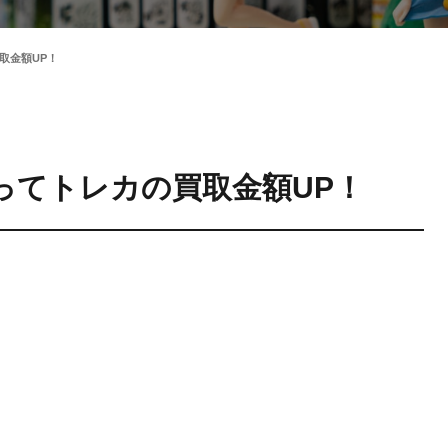
買取金額UP！
ロ振ってトレカの買取金額UP！