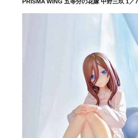
PRISMA WING 五等分の花嫁 中野三玖 1