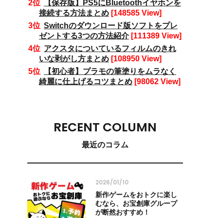
【保存版】PS5にBluetoothイヤホンを
接続する方法まとめ
[148585 View]
Switchのダウンロード版ソフトをプレ
ゼントする3つの方法紹介
[111389 View]
アクスタについているフィルムのきれ
いな剥がし方まとめ
[108950 View]
【初心者】プラモの筆塗りをムラなく
綺麗に仕上げるコツまとめ
[98062 View]
RECENT COLUMN
最近のコラム
2026/01/10
新作ゲームをおトクに楽し
むなら、お宝創庫グループ
が断然おすすめ！