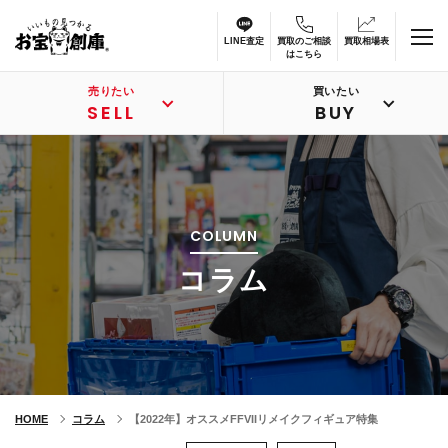
LINE査定
買取のご相談
買取相場表
はこちら
売りたい
買いたい
SELL
BUY
COLUMN
コラム
HOME
コラム
【2022年】オススメFFVIIリメイクフィギュア特集