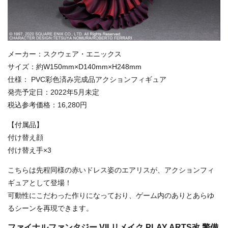
メーカー：スクウェア・エニックス
サイズ：約W150mm×D140mm×H248mm
仕様： PVC彩色済み完成品アクションフィギュア
発売予定日：2022年5月未定
税込参考価格：16,280円
【付属品】
付け替え顔
付け替え手×3
こちらは先程同様の赤いドレス姿のエアリスが、アクションフィ
ギュアとして登場！
可動性にこだわった作りになっており、ゲーム内のありとあらゆ
るシーンを再現できます。
ファイナルファンタジー VII リメイク PLAY ARTS改 警備