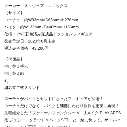
メーカー：スクウェア・エニックス
【サイズ】
ローチェ：約W93mm×D66mm×H276mm
バイク：約W133mm×D446mm×H186mm
仕様： PVC彩色済み完成品アクションフィギュア
発売予定日：2023年8月未定
税込参考価格：49,280円
【付属品】
付け替え手×8
付け替え顔
剣
組み立て式スタンド
ローチェがバイクとセットになったフィギュアが登場！
ローチェだけでなく、バイクも細部にわたり原作を忠実に再現！
先程紹介した「ファイナルファンタジー VII リメイク PLAY ARTS
改 ジェシー、クラウド＆バイクSET」と一緒に飾って、ゲームの