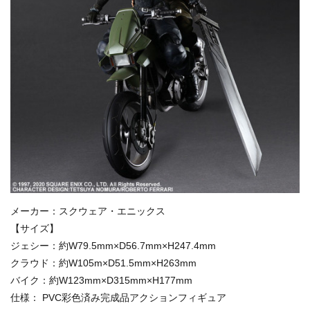
メーカー：スクウェア・エニックス
【サイズ】
ジェシー：約W79.5mm×D56.7mm×H247.4mm
クラウド：約W105m×D51.5mm×H263mm
バイク：約W123mm×D315mm×H177mm
仕様： PVC彩色済み完成品アクションフィギュア