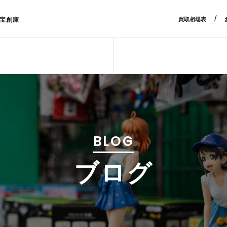
/
宝創庫
買取相場表
BLOG
ブログ