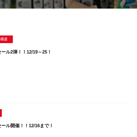
半田店
ル2弾！！12/19～25！
ール開催！！12/16まで！