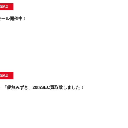
西尾店
セール開催中！
西尾店
」「儚無みずき」20thSEC買取致しました！