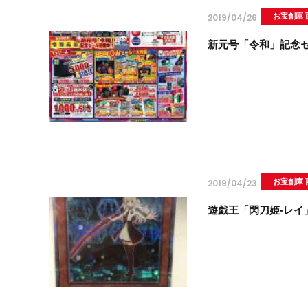
2019/04/26
お宝創庫 
新元号「令和」記念
2019/04/23
お宝創庫 
遊戯王「閃刀姫-レイ