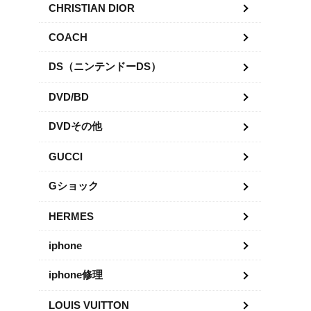
CHRISTIAN DIOR
COACH
DS（ニンテンドーDS）
DVD/BD
DVDその他
GUCCI
Gショック
HERMES
iphone
iphone修理
LOUIS VUITTON