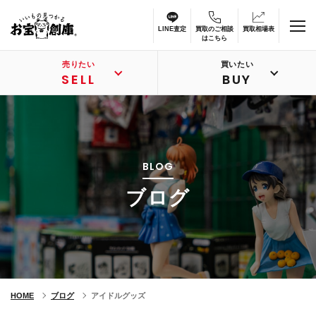
LINE査定
買取のご相談
買取相場表
はこちら
売りたい
買いたい
SELL
BUY
BLOG
ブログ
HOME
ブログ
アイドルグッズ