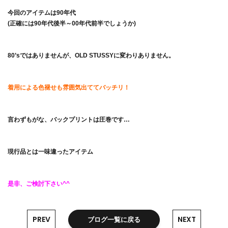
今回のアイテムは90年代
(正確には90年代後半～00年代前半でしょうか)
80’sではありませんが、OLD STUSSYに変わりありません。
着用による色褪せも雰囲気出ててバッチリ！
言わずもがな、バックプリントは圧巻です…
現行品とは一味違ったアイテム
是非、ご検討下さい^^
PREV
NEXT
ブログ一覧に戻る