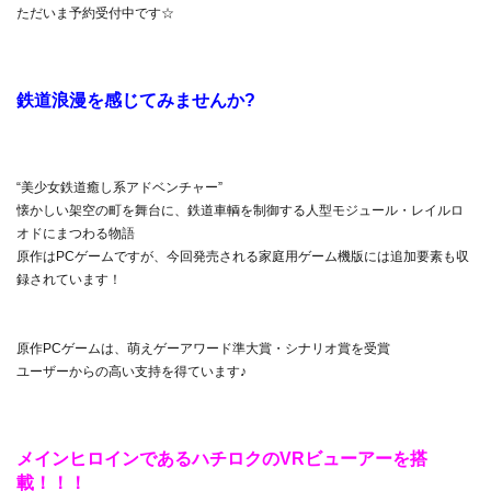
ただいま予約受付中です☆
鉄道浪漫を感じてみませんか?
“美少女鉄道癒し系アドベンチャー”
懐かしい架空の町を舞台に、鉄道車輌を制御する人型モジュール・レイルロ
オドにまつわる物語
原作はPCゲームですが、今回発売される家庭用ゲーム機版には追加要素も収
録されています！
原作PCゲームは、萌えゲーアワード準大賞・シナリオ賞を受賞
ユーザーからの高い支持を得ています♪
メインヒロインであるハチロクのVRビューアーを搭
載！！！