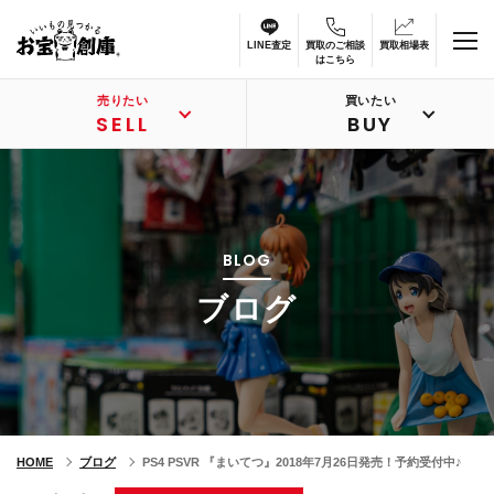
LINE査定
買取のご相談
買取相場表
はこちら
売りたい
買いたい
SELL
BUY
BLOG
ブログ
HOME
ブログ
PS4 PSVR 『まいてつ』2018年7月26日発売！予約受付中♪