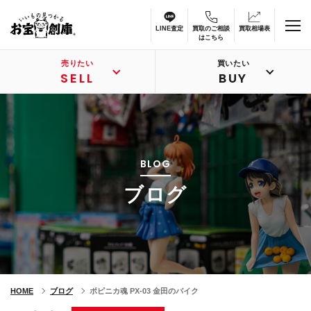
LINE査定
買取のご相談
買取相場表
はこちら
売りたい
買いたい
SELL
BUY
BLOG
ブログ
HOME
ブログ
ポピニカ魂 PX-03 金田のバイク