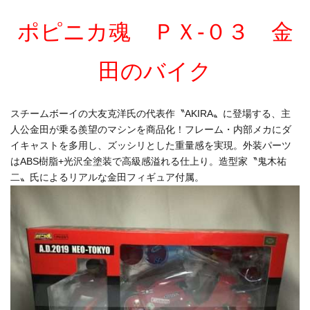
ポピニカ魂 ＰＸ-０３ 金
田のバイク
スチームボーイの大友克洋氏の代表作〝AKIRA〟に登場する、主
人公金田が乗る羨望のマシンを商品化！フレーム・内部メカにダ
イキャストを多用し、ズッシリとした重量感を実現。外装パーツ
はABS樹脂+光沢全塗装で高級感溢れる仕上り。造型家〝鬼木祐
二〟氏によるリアルな金田フィギュア付属。