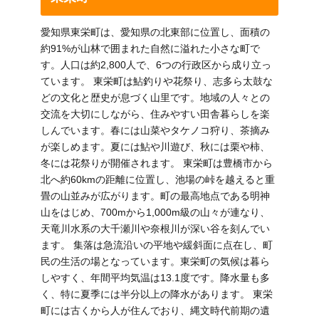
愛知県東栄町は、愛知県の北東部に位置し、面積の
約91%が山林で囲まれた自然に溢れた小さな町で
す。人口は約2,800人で、6つの行政区から成り立っ
ています。 東栄町は鮎釣りや花祭り、志多ら太鼓な
どの文化と歴史が息づく山里です。地域の人々との
交流を大切にしながら、住みやすい田舎暮らしを楽
しんでいます。春には山菜やタケノコ狩り、茶摘み
が楽しめます。夏には鮎や川遊び、秋には栗や柿、
冬には花祭りが開催されます。 東栄町は豊橋市から
北へ約60kmの距離に位置し、池場の峠を越えると重
畳の山並みが広がります。町の最高地点である明神
山をはじめ、700mから1,000m級の山々が連なり、
天竜川水系の大千瀬川や奈根川が深い谷を刻んでい
ます。 集落は急流沿いの平地や緩斜面に点在し、町
民の生活の場となっています。東栄町の気候は暮ら
しやすく、年間平均気温は13.1度です。降水量も多
く、特に夏季には半分以上の降水があります。 東栄
町には古くから人が住んでおり、縄文時代前期の遺