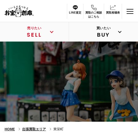
LINE査定
買取のご相談
買取相場表
はこちら
売りたい
買いたい
SELL
BUY
HOME
出張買取エリア
東栄町