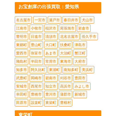
お宝創庫の出張買取：愛知県
名古屋市
一宮市
瀬戸市
春日井市
犬山市
江南市
小牧市
稲沢市
尾張旭市
岩倉市
豊明市
日進市
清須市
北名古屋市
長久手市
東郷町
豊山町
大口町
扶桑町
津島市
愛西市
弥富市
あま市
大治町
蟹江町
飛島村
半田市
常滑市
東海市
大府市
知多市
阿久比町
東浦町
南知多町
美浜町
武豊町
岡崎市
碧南市
刈谷市
豊田市
安城市
西尾市
知立市
高浜市
みよし市
幸田町
豊橋市
豊川市
蒲郡市
新城市
田原市
設楽町
東栄町
豊根村
東栄町