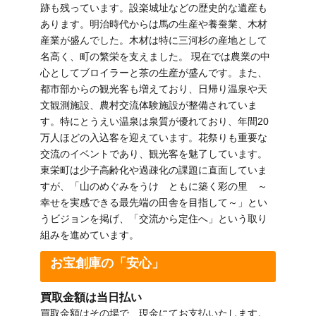
跡も残っています。設楽城址などの歴史的な遺産も
あります。明治時代からは馬の生産や養蚕業、木材
産業が盛んでした。木材は特に三河杉の産地として
名高く、町の繁栄を支えました。 現在では農業の中
心としてブロイラーと茶の生産が盛んです。また、
都市部からの観光客も増えており、日帰り温泉や天
文観測施設、農村交流体験施設が整備されていま
す。特にとうえい温泉は泉質が優れており、年間20
万人ほどの入込客を迎えています。花祭りも重要な
交流のイベントであり、観光客を魅了しています。
東栄町は少子高齢化や過疎化の課題に直面していま
すが、「山のめぐみをうけ ともに築く彩の里 ～
幸せを実感できる最先端の田舎を目指して～」とい
うビジョンを掲げ、「交流から定住へ」という取り
組みを進めています。
お宝創庫の「安心」
買取金額は当日払い
買取金額はその場で、現金にてお支払いたします。