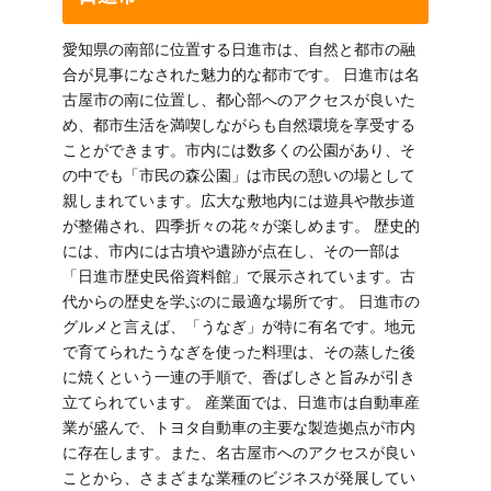
愛知県の南部に位置する日進市は、自然と都市の融
合が見事になされた魅力的な都市です。 日進市は名
古屋市の南に位置し、都心部へのアクセスが良いた
め、都市生活を満喫しながらも自然環境を享受する
ことができます。市内には数多くの公園があり、そ
の中でも「市民の森公園」は市民の憩いの場として
親しまれています。広大な敷地内には遊具や散歩道
が整備され、四季折々の花々が楽しめます。 歴史的
には、市内には古墳や遺跡が点在し、その一部は
「日進市歴史民俗資料館」で展示されています。古
代からの歴史を学ぶのに最適な場所です。 日進市の
グルメと言えば、「うなぎ」が特に有名です。地元
で育てられたうなぎを使った料理は、その蒸した後
に焼くという一連の手順で、香ばしさと旨みが引き
立てられています。 産業面では、日進市は自動車産
業が盛んで、トヨタ自動車の主要な製造拠点が市内
に存在します。また、名古屋市へのアクセスが良い
ことから、さまざまな業種のビジネスが発展してい