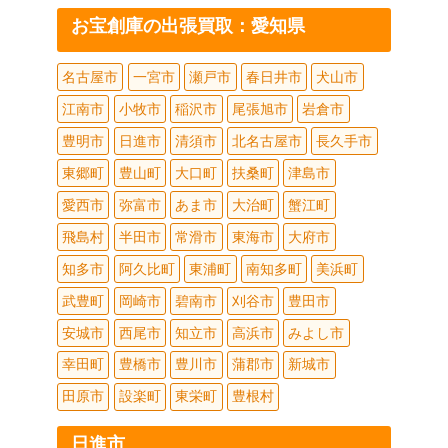
お宝創庫の出張買取：愛知県
名古屋市
一宮市
瀬戸市
春日井市
犬山市
江南市
小牧市
稲沢市
尾張旭市
岩倉市
豊明市
日進市
清須市
北名古屋市
長久手市
東郷町
豊山町
大口町
扶桑町
津島市
愛西市
弥富市
あま市
大治町
蟹江町
飛島村
半田市
常滑市
東海市
大府市
知多市
阿久比町
東浦町
南知多町
美浜町
武豊町
岡崎市
碧南市
刈谷市
豊田市
安城市
西尾市
知立市
高浜市
みよし市
幸田町
豊橋市
豊川市
蒲郡市
新城市
田原市
設楽町
東栄町
豊根村
日進市