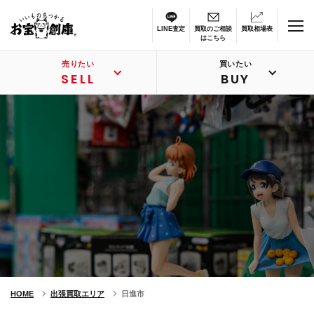
LINE査定
買取のご相談
買取相場表
はこちら
売りたい
買いたい
SELL
BUY
HOME
出張買取エリア
日進市