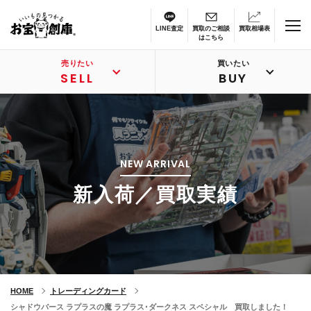
LINE査定
買取のご相談
買取相場表
はこちら
売りたい
買いたい
SELL
BUY
NEW ARRIVAL
新入荷／買取実績
HOME
トレーディングカード
シャドウバース ラプラスの魔 ラプラス･ダークネス スペシャル 買取しました！