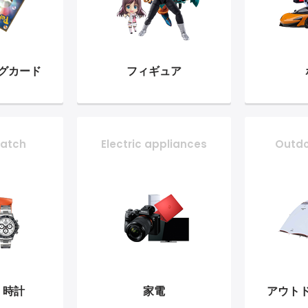
グ
カード
フィギュア
atch
Electric appliances
Outd
・時計
家電
アウト