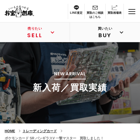
LINE査定
買取のご相談
買取相場表
はこちら
売りたい
買いたい
SELL
BUY
NEW ARRIVAL
新入荷／買取実績
HOME
トレーディングカード
ポケモンカード SR バンギラスV 一撃マスター 買取しました！