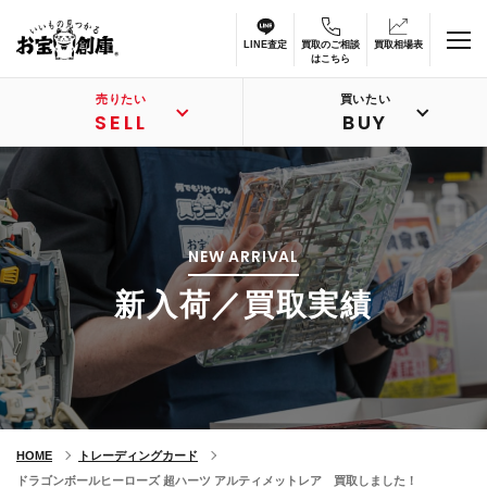
LINE査定
買取のご相談
買取相場表
はこちら
売りたい
買いたい
SELL
BUY
NEW ARRIVAL
新入荷／買取実績
HOME
トレーディングカード
ドラゴンボールヒーローズ 超ハーツ アルティメットレア 買取しました！