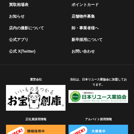
も、当社は開封に伴う損害等について一切責任を負わな
買取相場表
ポイントカード
いものといたします。
2. 商品を返却する場合、状態・システム環境・データ等
お知らせ
店舗物件募集
を査定前の状態へ復元することができない場合がありま
すので、予めご了承ください。
店内の撮影について
卸・事業者様へ
第6条（責任の範囲）
公式アプリ
新卒採用について
商品をお預かりした後、買取査定前又はキャンセルによ
公式 X(Twitter)
お問い合わせ
る返却までに破損等があった場合は、当社に故意又は重
大な過失がある場合に限り、当社の買取基準に従い、当
社における販売価格を上限として補償いたします。
運営会社
当社は、日本リユース業協会に加盟してお
第7条（クーリングオフ）
ります。
1. 売買契約成立後に解約希望がある場合、売買契約締結
日を含めた８日間はクーリグオフを申し出ることができ
ます。その際は、書面にてその旨を記載いただき、出張
買取明細書のお控えと合わせて、記録が残る形の郵便で
正社員採用情報
アルバイト採用情報
当社宛にご通知願います。
2. 当社が買取金額をお支払い済みの場合、手数料は当社