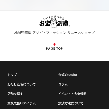
則３営業日以内に買取申込書に記載いただいた住所に現
金書留にて送付、もしくは記載いただいた振込先口座に
送金にてお支払いします。なお古物営業法の取り決めに
より、お振込みにおけるご入金口座は、原則身分証明記
載のご本人様名義の口座に限らせていただきます。
2. 口座情報の不備、古物営業法に違反する場合、また、
地域密着型 アソビ・ファッション リユースショップ
依頼先金融機関での問題等の場合は、お振込みが遅れた
り、お振込みが出来ない事がございます。このような場
合、当社よりお客様へご連絡をさしあげますが、不備事
PAGE TOP
項等の改善ができない場合や一定期間連絡がつかない場
合は「キャンセル」とみなし、商品は返却させていただ
きます。なお、商品の返却が不可能な場合又は商品をお
預かりした状態でさらに一定期間連絡がつかない場合
は、商品の所有権及び処分権は当社が有するものとし、
トップ
公式Youtube
処分費用を請求させていただきます。
わたしたちについて
コラム
第5条（商品の取扱い）
店舗を探す
イベント・⼤会情報
1. 商品が未開封の場合でも、動作確認、状態確認のため
買取取扱いアイテム
決済方法について
開封する場合があります。その後商品を返却する場合で