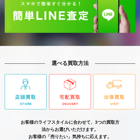
第3条（売買契約の成立）
1. 当社スタッフが提示した買取金額にご承諾いただける
場合は、前項に基づく本人確認のうえ出張買取明細書に
ご署名いただいた時点で売買契約が成立し、商品の所有
権は、お客様から当社に移転いたします。キャンセルの
場合はその場で買取不成立となり、商品はご返却いたし
ます。
2. 当社は、お客様が以下のいずれかの事由に該当する場
選べる買取方法
合には、当該お客様に事前に通知することなく、前項の
売買契約を解除することができるものとします。
（１）お客様が本規約に違反した場合
（２）買取商品が模造品・改造品、盗難品その他第三者
店頭買取
宅配買取
出張買取
の権利を侵害する商品であることが判明した場合
STORE
DELIVERY
VISIT
（３）その他当社とお客さまとの信頼関係が損なわれた
と認める場合
お客様のライフスタイルに合わせて、3つの買取方
第4条（お支払い）
法からお選びいただけます。
1. 売買契約成立後、現地にて現金でお支払いするか、原
お客様の「売りたい」気持ちに応えます。