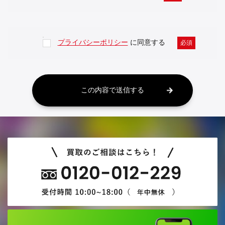
めた本人確認を行うものとし、以下の身分証明書（有効
期限内に限る）のいずれかをご提示ください。
①運転免許証（住所変更がある場合は、変更記載済みの
1
プライバシーポリシー
に同意する
必須
裏面含む）
②パスポート
③健康保険証
④住民票の写し（コピーではなく原本で、発行日から 3
この内容で送信する
ヶ月以内、本籍・個人番号〈マイナンバー〉の記載のな
いもの）
⑤その他当社が認めるもの
⑥法人のお客様の場合、立会いされる方の本人確認書類
(身分証明書)、会社の登記事項証明書又は印鑑登録証明
書（いずれの場合でも発行日から 3 ヶ月以内のものに限
ります。）が必要となります。また、代表者以外の方が
立会いする場合は会社からの委任状が必要となります。
2. お申し込みのご住所と、身分証明書に記載されている
住所が一致している必要があります。
3. お振込みによるお支払いにあたっての銀行口座名義
は、お客様ご本人に限らせていただきます。