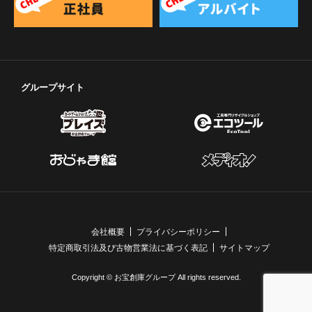
負担にて買取金額をご送金ください。着金確認後、商品
を送料当社負担にてご返送させていただきます。
第8条（物品引き渡しの拒絶）
売買契約成立後であっても、お客様は、クーリングオフ
期間中、商品の引き渡しを拒絶することができます。こ
グループサイト
の場合、買取金額は商品をお引渡しいただけました後、
現金又はお振込みにてお支払いいたします。
会社概要
プライバシーポリシー
特定商取引法及び古物営業法に基づく表記
サイトマップ
Copyright © お宝創庫グループ All rights reserved.