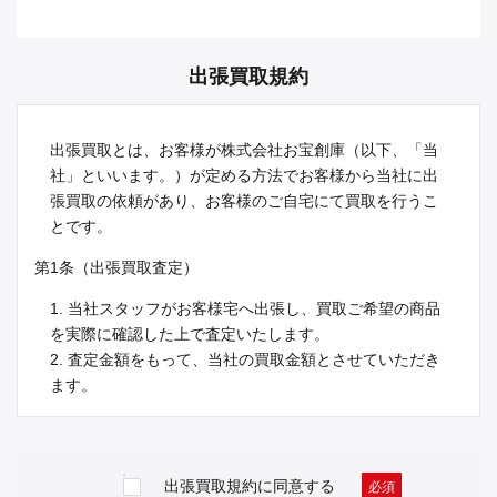
出張買取規約
出張買取とは、お客様が株式会社お宝創庫（以下、「当
社」といいます。）が定める方法でお客様から当社に出
張買取の依頼があり、お客様のご自宅にて買取を行うこ
とです。
第1条（出張買取査定）
1. 当社スタッフがお客様宅へ出張し、買取ご希望の商品
を実際に確認した上で査定いたします。
2. 査定金額をもって、当社の買取金額とさせていただき
ます。
第2条（出張査定）
1. 古物営業法の定め及び警察の指導に基づき、本サービ
1
出張買取規約に同意する
必須
スをご利用されるお客様の氏名・生年月日・現住所を含