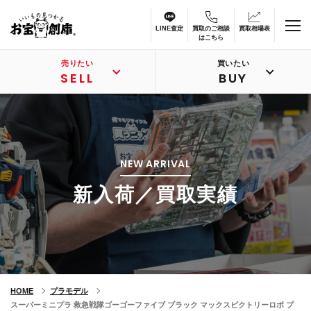
LINE査定
買取のご相談
買取相場表
はこちら
売りたい
買いたい
SELL
BUY
NEW ARRIVAL
新入荷／買取実績
HOME
プラモデル
スーパーミニプラ 救急戦隊ゴーゴーファイブ ブラック マックスビクトリーロボ プ