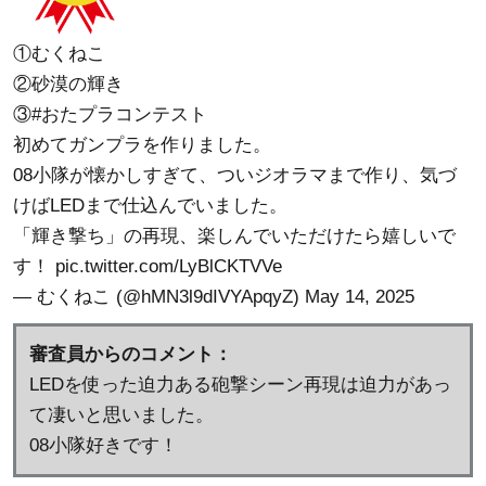
①むくねこ
②砂漠の輝き
③
#おたプラコンテスト
初めてガンプラを作りました。
08小隊が懐かしすぎて、ついジオラマまで作り、気づ
けばLEDまで仕込んでいました。
「輝き撃ち」の再現、楽しんでいただけたら嬉しいで
す！
pic.twitter.com/LyBlCKTVVe
— むくねこ (@hMN3l9dIVYApqyZ)
May 14, 2025
審査員からのコメント：
LEDを使った迫力ある砲撃シーン再現は迫力があっ
て凄いと思いました。
08小隊好きです！