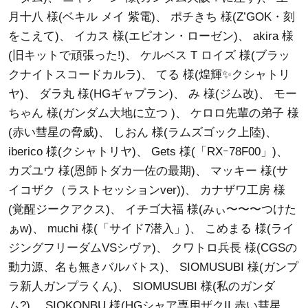
月十八 様(ベキル メイ 紫電)
、
ポチきち 様(Z’GOK・刻
をこえて)
、
イカス 様(エピオン・ローゼン)
、
akira 様
(旧キットで頑張った!)
、
ケルベス T ロイズ 様(ブラッ
クナイトスコードカルラ)
、
てる 様(煌輝✨クシャトリ
ヤ)
、
ダラ丸 様(HGギャプラン)
、
み 様(ジム改)
、
モー
ちゃん 様(ガンダム大地に立つ )
、
ケロロ先輩の弟子 様
(赤い彗星の脅威)
、
しおん 様(ラムズゴック上陸)
、
iberico 様(クシャトリヤ)
、
Gets 様(「RXｰ78F00」)
、
カズユウ 様(恩師トダカ一佐の最期)
、
マッキー 様(サ
イコザク（ラストセッションver))
、
カナザワ工房 様
(覚醒ジークアクス)
、
イチゴ大福 様(みぃ〜〜〜つけた
ぁw)
、
muchi 様(「サイド7潜入」)
、
こめまる 様(ライ
ジングフリーダムVSシヴァ)
、
クワトロ兵長 様(CGSの
動力源、名も無きバルバトス)
、
SIOMUSUBI 様(ガンプ
ラ新人ガンプラくん)
、
SIOMUSUBI 様(私のガンダ
ム?)
、
SIOKONBU 様(HGシャア専用ザクII 赤い彗星