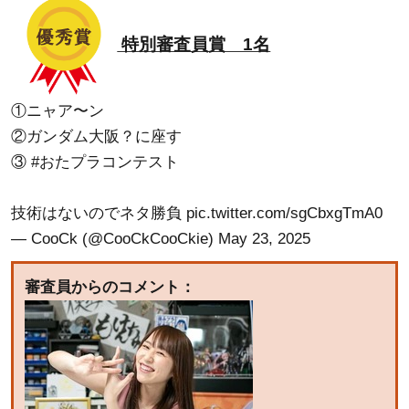
特別審査員賞 1名
①ニャア〜ン
②ガンダム大阪？に座す
③
#おたプラコンテスト
技術はないのでネタ勝負
pic.twitter.com/sgCbxgTmA0
— CooCk (@CooCkCooCkie)
May 23, 2025
審査員からのコメント：