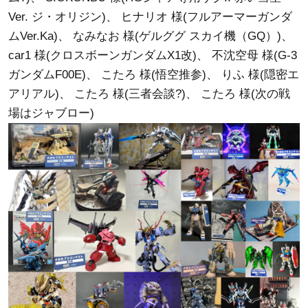
Ver. ジ・オリジン)
、
ヒナリオ 様(フルアーマーガンダ
ムVer.Ka)
、
なみなお 様(ゲルググ スカイ機（GQ）)
、
car1 様(クロスボーンガンダムX1改)
、
不沈空母 様(G-3
ガンダムF00E)
、
こたろ 様(悟空推参)
、
りふ 様(隠密エ
アリアル)
、
こたろ 様(三者会談?)
、
こたろ 様(次の戦
場はジャブロー)