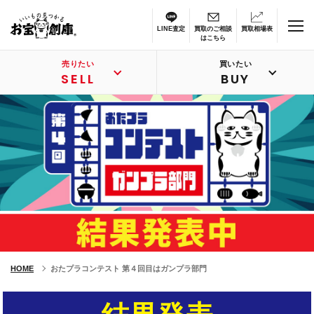
LINE査定
買取のご相談
買取相場表
はこちら
売りたい
買いたい
SELL
BUY
HOME
おたプラコンテスト 第４回目はガンプラ部門