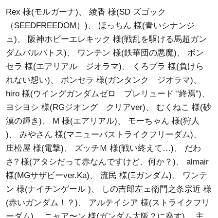
Rex 様(モルガーナ)
、
綾香 様(SD ズゴック
（SEEDFREEDOM）)
、
ほっちん 様(青いシナンジ
ュ)
、
阪神ホビーエレキック 様(戦乱を駆ける馬超ガン
ダムバルバトス)
、
ワンテン 様(鉄華団の悪魔)
、
ボン
セラ 様(エアリアル ジオラマ)
、
くろプラ 様(負けら
れない想い)
、
ボンセラ 様(ガンタンク ジオラマ)
、
hiro 様(ウイングガンダムゼロ プレリュード “終焉”)
、
ヨシヨシ 様(RGジオング クリアver)
、
むくねこ 様(砂
漠の輝き)
、
M 様(エアリアル)
、
モーちゃん 様(狩人
)
、
みやさん 様(マニューバストライクフリーダム)
、
庄松屋 様(電撃)
、
ズッチＭ 様(戦い終えて…)
、
だわ
さ? 様(アタシだって赤なんですけど、何か？)
、
almair
様(MGサザビーver.Ka)
、
流民 様(Ξガンダム)
、
ワンテ
ン 様(ナイチンゲール )
、
しの吉郎左ェ衛門之条宗近 様
(赤いガンダム！？)
、
アルテイシア 様(ストライクフリ
ーダム)
、
ニャア〜ン 様(ガンダム大阪？に座す)
、
主