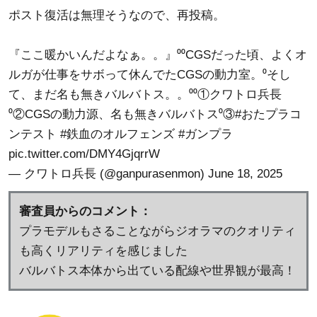
ポスト復活は無理そうなので、再投稿。
『ここ暖かいんだよなぁ。。』⁰⁰CGSだった頃、よくオ
ルガが仕事をサボって休んでたCGSの動力室。⁰そし
て、まだ名も無きバルバトス。。⁰⁰①クワトロ兵長
⁰②CGSの動力源、名も無きバルバトス⁰③
#おたプラコ
ンテスト
#鉄血のオルフェンズ
#ガンプラ
pic.twitter.com/DMY4GjqrrW
— クワトロ兵長 (@ganpurasenmon)
June 18, 2025
審査員からのコメント：
プラモデルもさることながらジオラマのクオリティ
も高くリアリティを感じました
バルバトス本体から出ている配線や世界観が最高！