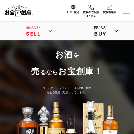
LINE査定
買取のご相談
買取相場表
はこちら
売りたい
買いたい
SELL
BUY
お酒
を
売
お宝創庫！
るなら
ウイスキー、ブランデー、日本酒、焼酎
などを豊富に取扱いしています。