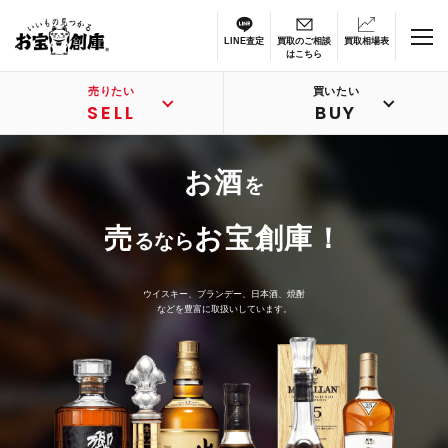
LINE査定
買取のご相談
買取相場表
はこちら
売りたい
買いたい
SELL
BUY
お酒
を
売
お宝創庫！
るなら
ウイスキー、ブランデー、日本酒、焼酎
などを豊富に取扱いしています。