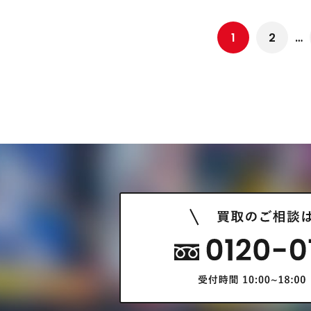
1
2
…