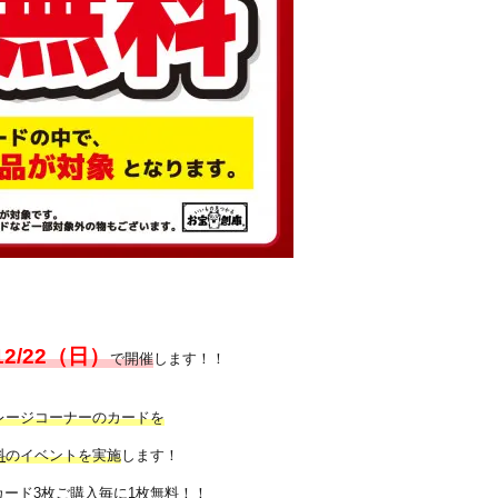
～12/22（日）
で開催
します！！
レージコーナーのカードを
料
のイベントを実施
します！
ード3枚ご購入毎に1枚無料！！