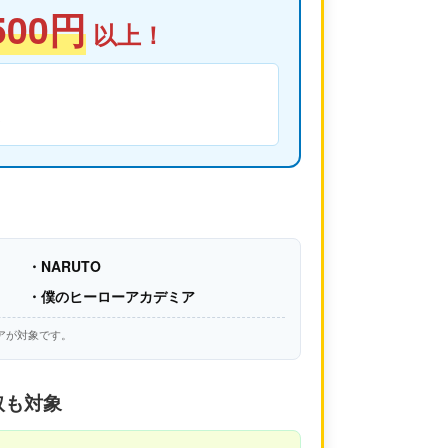
500円
以上！
ア
・NARUTO
・僕のヒーローアカデミア
アが対象です。
取も対象