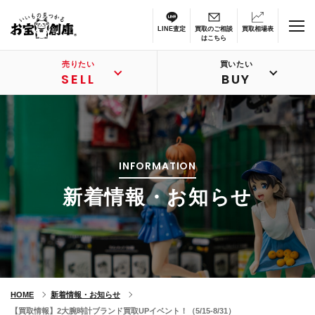
LINE査定
買取のご相談
買取相場表
はこちら
売りたい
買いたい
SELL
BUY
INFORMATION
新着情報・お知らせ
HOME
新着情報・お知らせ
【買取情報】2大腕時計ブランド買取UPイベント！（5/15-8/31）