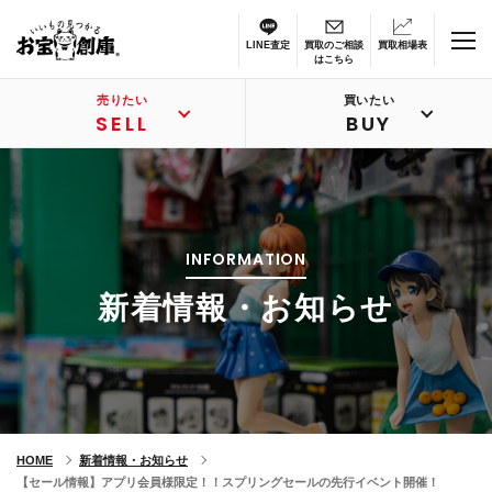
LINE査定
買取のご相談
買取相場表
はこちら
売りたい
買いたい
SELL
BUY
INFORMATION
新着情報・お知らせ
HOME
新着情報・お知らせ
【セール情報】アプリ会員様限定！！スプリングセールの先行イベント開催！