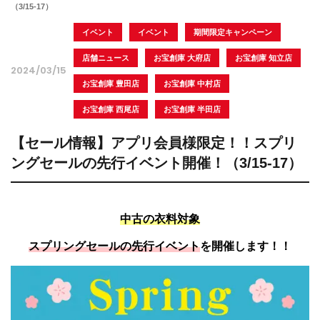
（3/15-17）
イベント
イベント
期間限定キャンペーン
店舗ニュース
お宝創庫 大府店
お宝創庫 知立店
2024/03/15
お宝創庫 豊田店
お宝創庫 中村店
お宝創庫 西尾店
お宝創庫 半田店
【セール情報】アプリ会員様限定！！スプリ
ングセールの先行イベント開催！（3/15-17）
中古の衣料対象
スプリングセールの先行イベント
を開催します！！