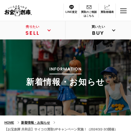
LINE査定
買取のご相談
買取相場表
はこちら
売りたい
買いたい
SELL
BUY
INFORMATION
新着情報・お知らせ
HOME
新着情報・お知らせ
【お宝創庫 共和店】サイコロ買取UPキャンペーン実施！（2024/3/2-3/3開催）