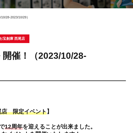
28-2023/10/29）
お宝創庫 西尾店
催！（2023/10/28-
尾店 限定イベント
】
で
12周年
を迎えることが出来ました。