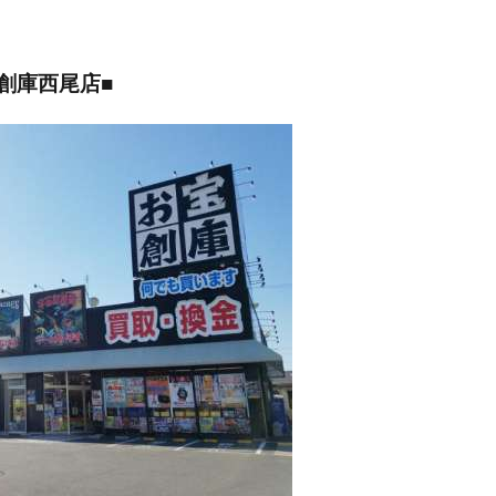
創庫西尾店■