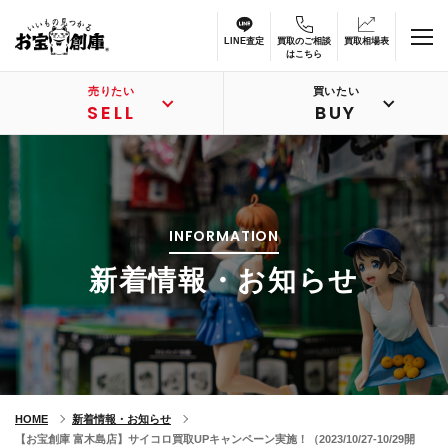
LINE査定
買取のご相談
買取相場表
はこちら
売りたい
買いたい
SELL
BUY
INFORMATION
新着情報・お知らせ
HOME
新着情報・お知らせ
【お宝創庫 富木島店】サイコロ買取UPキャンペーン実施！（2023/10/27-10/29開