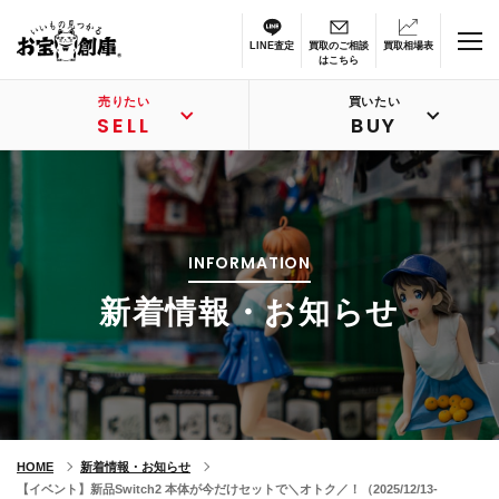
LINE査定
買取のご相談
買取相場表
はこちら
売りたい
買いたい
SELL
BUY
INFORMATION
新着情報・お知らせ
HOME
新着情報・お知らせ
【イベント】新品Switch2 本体が今だけセットで＼オトク／！（2025/12/13-