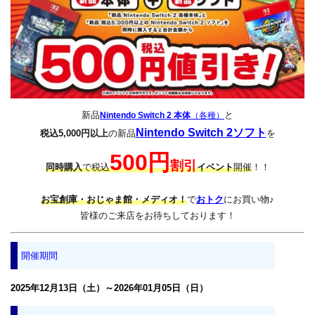
新品
と
Nintendo Switch 2 本体
（各種）
Nintendo Switch 2ソフト
税込5,000円以上
の新品
を
500円
割引
同時購入
で税込
イベント
開催
！！
お宝創庫・おじゃま館・メディオ！
で
おトク
にお買い物♪
皆様のご来店をお待ちしております！
開催期間
2025年12月13日（土）～2026年01月05日（日）