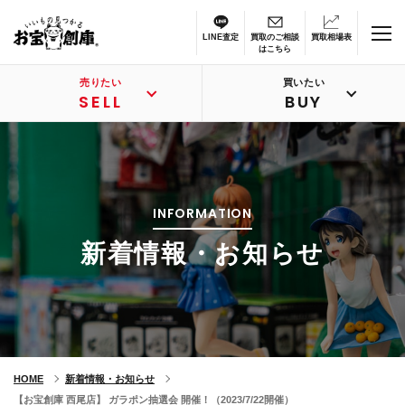
LINE査定
買取のご相談
買取相場表
はこちら
売りたい
買いたい
SELL
BUY
INFORMATION
新着情報・お知らせ
HOME
新着情報・お知らせ
【お宝創庫 西尾店】 ガラポン抽選会 開催！（2023/7/22開催）