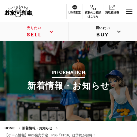
LINE査定
買取のご相談
買取相場表
はこちら
売りたい
買いたい
SELL
BUY
INFORMATION
新着情報・お知らせ
HOME
新着情報・お知らせ
【ゲーム情報】6/26発売予定 PS5「FF16」は予約がお得！