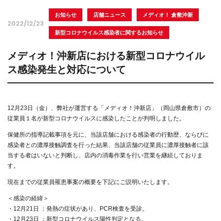
お知らせ
店舗ニュース
メディオ！ 倉敷沖新
2022/12/23
新型コロナウイルス感染者に関するお知らせ
メディオ！沖新店における新型コロナウイル
ス感染発生と対応について
12月23日（金）、弊社が運営する「メディオ！沖新店」（岡山県倉敷市）の
従業員１名が新型コロナウイルスに感染したことが判明しました。
保健所の指導記載事項を元に、当該店舗における感染者の行動歴、ならびに
感染者との濃厚接触調査を行った結果、当該店舗の従業員に濃厚接触者に該
当する者はいないと判断し、店内の消毒作業を行い営業を継続しておりま
す。
現在までの従業員罹患事案の概要を下記にご説明いたします。
＜感染の経緯＞
・12月21日 ：発熱の症状があり、PCR検査を受診。
・12月23日 ：新型コロナウイルス陽性判定となる。