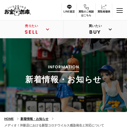
LINE査定
買取のご相談
買取相場表
はこちら
売りたい
買いたい
SELL
BUY
INFORMATION
新着情報・お知らせ
HOME
新着情報・お知らせ
メディオ！沖新店における新型コロナウイルス感染発生と対応について