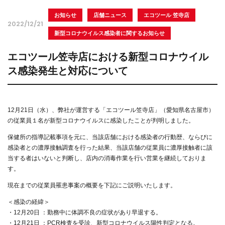
お知らせ
店舗ニュース
エコツール 笠寺店
2022/12/21
新型コロナウイルス感染者に関するお知らせ
エコツール笠寺店における新型コロナウイル
ス感染発生と対応について
12月21日（水）、弊社が運営する「エコツール笠寺店」（愛知県名古屋市）
の従業員１名が新型コロナウイルスに感染したことが判明しました。
保健所の指導記載事項を元に、当該店舗における感染者の行動歴、ならびに
感染者との濃厚接触調査を行った結果、当該店舗の従業員に濃厚接触者に該
当する者はいないと判断し、店内の消毒作業を行い営業を継続しておりま
す。
現在までの従業員罹患事案の概要を下記にご説明いたします。
＜感染の経緯＞
・12月20日 ：勤務中に体調不良の症状があり早退する。
・12月21日 ：PCR検査を受診、新型コロナウイルス陽性判定となる。