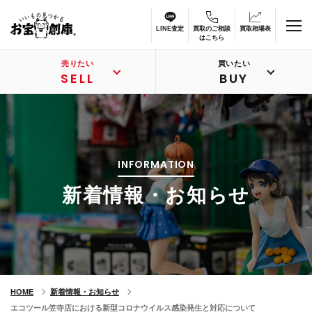
LINE査定
買取のご相談
買取相場表
はこちら
売りたい
買いたい
SELL
BUY
INFORMATION
新着情報・お知らせ
HOME
新着情報・お知らせ
エコツール笠寺店における新型コロナウイルス感染発生と対応について