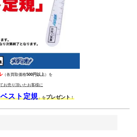
ル
（各買取価格
500円以上
）を
てお売り頂いたお客様に
ベスト定規
プレゼント
「
」を
！