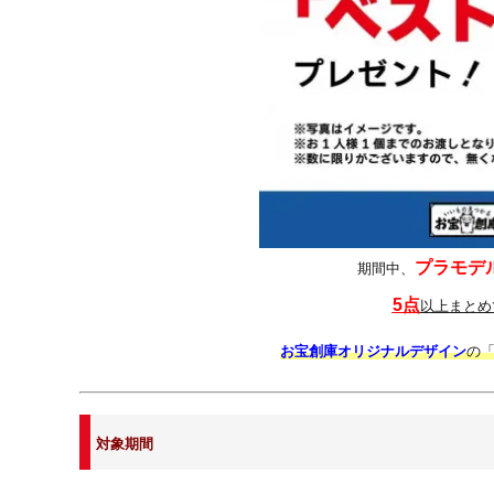
プラモデ
期間中、
5点
以上まとめ
お宝創庫オリジナルデザイン
の
対象期間