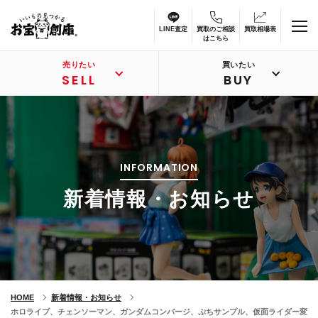
LINE査定
買取のご相談
買取相場表
はこちら
売りたい
買いたい
SELL
BUY
INFORMATION
新着情報・お知らせ
HOME
新着情報・お知らせ
ホロライブ、チェンソーマン、ガンダムコンバージ、ぷちサンプル、仮面ライダー変