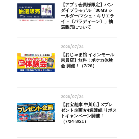
【アプリ会員様限定】バン
ダイプラモデル「30MS シ
ールダー/マシュ・キリエラ
イト〔パラディーン〕」抽
選販売について
2026/07/24
【おじゃま館 イオンモール
東員店】無料！ポケカ体験
会 開催！（7/26）
2026/07/24
【お宝創庫 中川店】Xプレ
ゼント企画★4週連続 リポス
トキャンペーン開催！
（7/24-8/21）