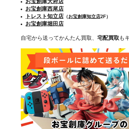
お宝創庫大府店
お宝創庫西尾店
トレスト知立店
（
お宝創庫知立店
2F
）
お宝創庫堀田店
自宅から送ってかんたん買取、
宅配買取
も