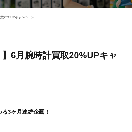
取20%UPキャンペーン
】6月腕時計買取20%UPキャ
わる3ヶ月連続企画！