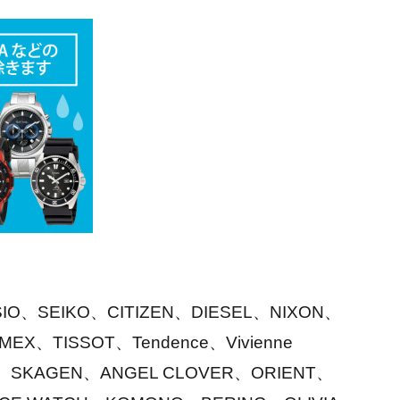
SIO、SEIKO、CITIZEN、DIESEL、NIXON、
X、TISSOT、Tendence、Vivienne
TA、SKAGEN、ANGEL CLOVER、ORIENT、