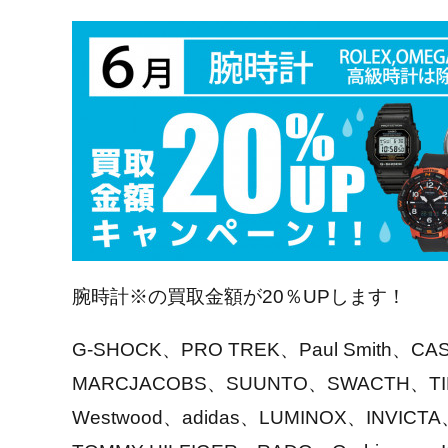
腕時計※の買取金額が20％UPします！
G-SHOCK、PRO TREK、Paul Smith、CA
MARCJACOBS、SUUNTO、SWACTH、TIME
Westwood、adidas、LUMINOX、INVIC