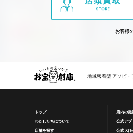
店頭買取
STORE
お客様
地域密着型 アソビ・
トップ
店内の撮
わたしたちについて
公式アプ
店舗を探す
公式 X(Twi