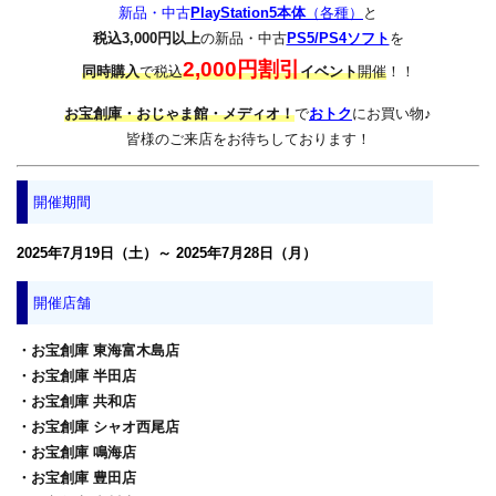
新品・中古
PlayStation5本体
（各種）
と
税込3,000円以上
の新品・中古
PS5/PS4ソフト
を
2,000円割引
同時購入
で税込
イベント
開催
！！
お宝創庫・おじゃま館・メディオ！
で
おトク
にお買い物♪
皆様のご来店をお待ちしております！
開催期間
2025年7月19日（土）～ 2025年7月28日（月）
開催店舗
・お宝創庫 東海富木島店
・お宝創庫 半田店
・お宝創庫 共和店
・お宝創庫 シャオ西尾店
・お宝創庫 鳴海店
・お宝創庫 豊田店