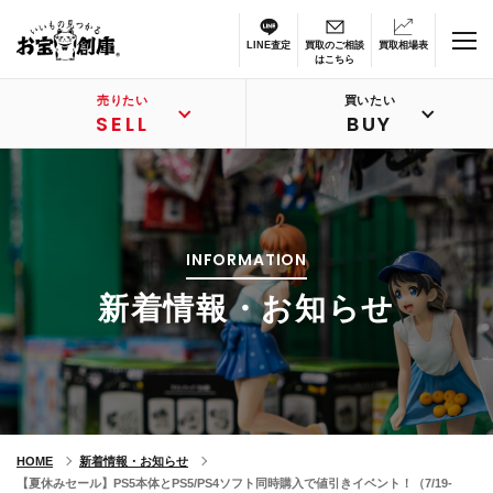
LINE査定
買取のご相談
買取相場表
はこちら
売りたい
買いたい
SELL
BUY
INFORMATION
新着情報・お知らせ
HOME
新着情報・お知らせ
【夏休みセール】PS5本体とPS5/PS4ソフト同時購入で値引きイベント！（7/19-