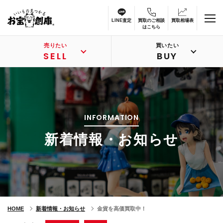
LINE査定
買取のご相談
買取相場表
はこちら
売りたい
買いたい
SELL
BUY
INFORMATION
新着情報・お知らせ
HOME
新着情報・お知らせ
金貨を高価買取中！