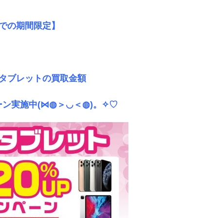
0までの期間限定】
タブレットの買取金額
ン実施中(⋈◍＞◡＜◍)。✧♡