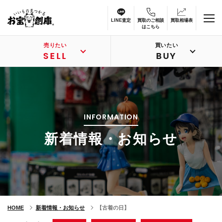
LINE査定
買取のご相談
買取相場表
はこちら
売りたい
買いたい
SELL
BUY
INFORMATION
新着情報・お知らせ
HOME
新着情報・お知らせ
【古着の日】