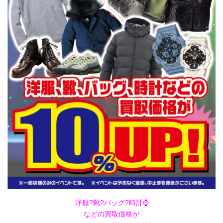
洋服?靴?バッグ?時計⌚
などの買取価格が