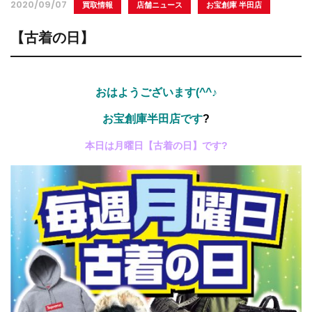
2020/09/07
買取情報
店舗ニュース
お宝創庫 半田店
【古着の日】
おはようございます(^^♪
お宝創庫半田店です
?
本日は月曜日【古着の日】です?