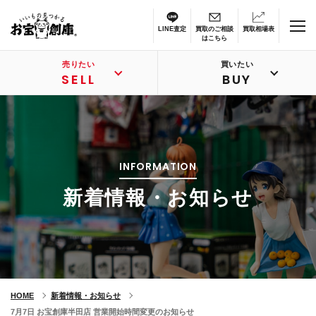
LINE査定
買取のご相談
買取相場表
はこちら
売りたい
買いたい
SELL
BUY
INFORMATION
新着情報・お知らせ
HOME
新着情報・お知らせ
7月7日 お宝創庫半田店 営業開始時間変更のお知らせ