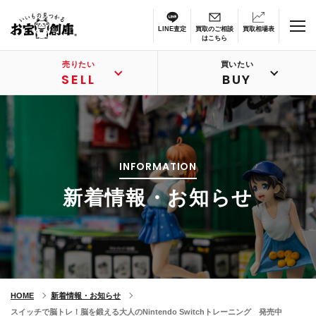
LINE査定
買取のご相談
買取相場表
はこちら
売りたい
買いたい
SELL
BUY
INFORMATION
新着情報・お知らせ
HOME
新着情報・お知らせ
スイッチで脳トレ！脳を鍛える大人のNintendo Switchトレーニング 発売中