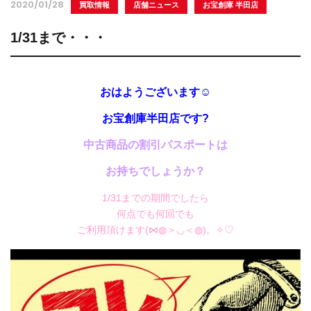
2020/01/28
買取情報
店舗ニュース
お宝創庫 半田店
1/31まで・・・
おはようございます☺
お宝創庫半田店です?
中古商品の割引パスポートは
お持ちでしょうか？
1/31までの期間でしたら
何点でも何回でも
ご利用頂けます(⋈◍＞◡＜◍)。✧♡