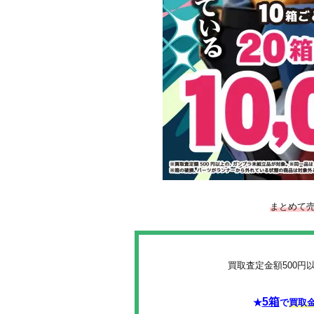
まとめて売
買取査定金額500円
5箱
★
で
買取