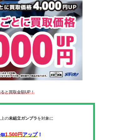
ると買取金額UP！
以上の
未組立ガンプラ
を対象に
1,500円
アップ
！
金額