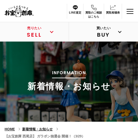
LINE査定
買取のご相談
買取相場表
はこちら
売りたい
買いたい
SELL
BUY
INFORMATION
新着情報・お知らせ
HOME
新着情報・お知らせ
【お宝創庫 西尾店】 ガラポン抽選会 開催！（3/29）