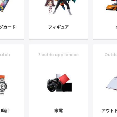
グ
カード
フィギュア
atch
Electric appliances
Outd
・時計
家電
アウト