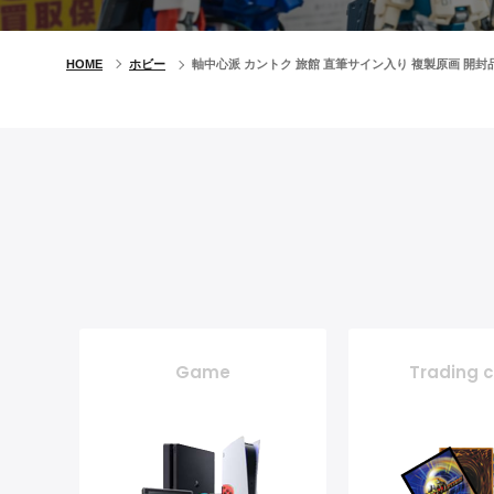
HOME
ホビー
軸中心派 カントク 旅館 直筆サイン入り 複製原画 開
Game
Trading 