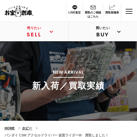
LINE査定
買取のご相談
買取相場表
はこちら
売りたい
買いたい
SELL
BUY
NEW ARRIVAL
新入荷／買取実績
HOME
ホビー
バンダイ CSM アクセルドライバー 仮面ライダーW 買取しました！