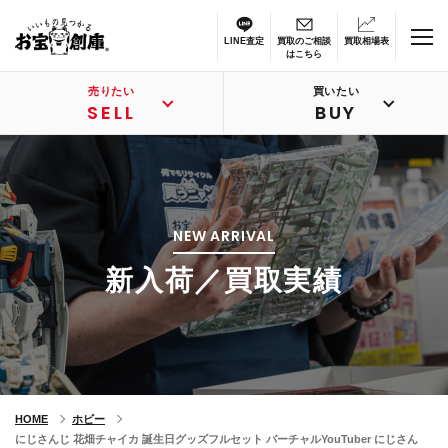
LINE査定
買取のご相談
買取相場表
はこちら
売りたい
買いたい
SELL
BUY
NEW ARRIVAL
新入荷／買取実績
HOME
ホビー
にじさんじ 花畑チャイカ 誕生日グッズフルセット バーチャルYouTuber にじさん