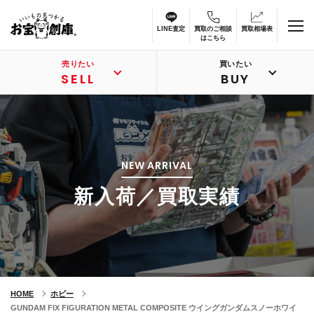
LINE査定
買取のご相談
買取相場表
はこちら
売りたい
買いたい
SELL
BUY
NEW ARRIVAL
新入荷／買取実績
HOME
ホビー
GUNDAM FIX FIGURATION METAL COMPOSITE ウイングガンダムスノーホワイ